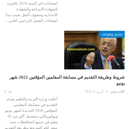
امتحانات اخر السنة 2019 بالجيزة
للشهادة الابتدائية والشهادة
الاعدادية وصفوف النقل بحيث تبدأ
امتحانات الفصل الدراسي الثاني…
تعليم وهوايات
شروط وطريقة التقديم في مسابقة المعلمين المؤقتين 2022 شهر
يونيو
كلام سليم
أبريل 6, 2022
0
أعلنت وزارة التربية والتعليم موعد
التقديم في مسابقة المعلمين
المؤقتين 2019 الجديدة لشهر يونيو
ويوليو والتي ستشمل أكثر من 65
معلم في جميع المحافظات حيث
ننشر لكم الشروط وطريقة التقديم