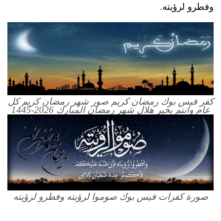
وفطرو لرؤيته.
كفر فيس بوك رمضان كريم صور شهر رمضان كريم كل
عام وانتم بخير هلال شهر رمضان المبارك 2026-1445
صورة كفرات فيس بوك صوموا لرؤيته وفطرو لرؤيته