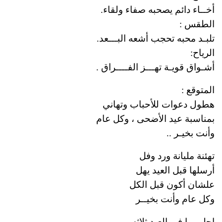
أخــاء دائم يصحبه صفاء ولقاء.
الطقس :
تلبـد محبه تحجب أشعه البـــعد.
الرياح:
أشـواق قويـة تهـــز الفــــراق .
المتوقع :
هطول دعوات للأحباب وتهاني
بمناسبة عيد الأضحى ، وكل عام
وأنت بخيـر ..
تهئنة مليانة ورد وفل
أرسلها قبل العيد يهل
علشان أكون قبل الكل
وكل عام وأنت بخيــر
احلى ما فى العيد ثلاثه