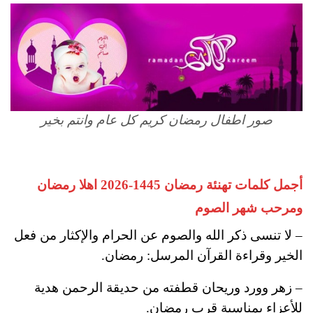
صور اطفال رمضان كريم كل عام وانتم بخير
أجمل كلمات تهنئة رمضان 1445-2026 اهلا رمضان
ومرحب شهر الصوم
– لا تنسى ذكر الله والصوم عن الحرام والإكثار من فعل
الخير وقراءة القرآن المرسل: رمضان.
– زهر وورد وريحان قطفته من حديقة الرحمن هدية
للأعزاء بمناسبة قرب رمضان.