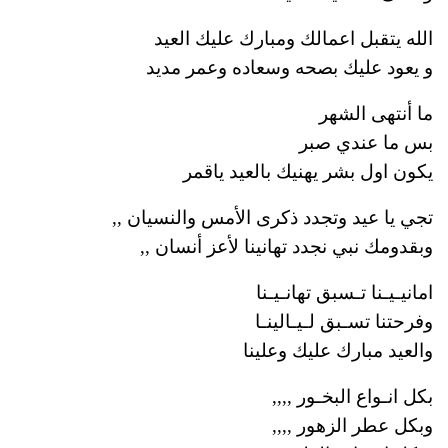
الله يتقبل اعمالك ومبارك عليك العيد
و يعود عليك بصحه وسعاده وعمر مديد
ما أنتهى الشهر
بس ما عندي صبر
يكون اول بشر يهنيك بالعيد ياقمر
تجي يا عيد وتجدد ذكرى الأمس والنسيان ,,
وبقدومك نبي نجدد تهانينا لأعز أنسان ,,
امانيـيـنا تـسبق تهانـيـنا
وفرحتنا تسـبق لـيـالينـا
والعيد مبارك عليك وعلينا
بكل انـواع البخـور ,,,,
وبكل عطر الزهور ,,,,