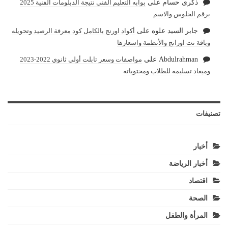
ذكرى حسام
على
بوابه التعليم الفني نتيجة الدبلومات الفنية 2025
برقم الجلوس والاسم
جابر السيد علوه
على
أكواد اورنج بالكامل كود معرفة الرصيد وتحويله
وباقة نت اورانج والأنظمة واسعارها
Abdulrahman
على
مواصفات وسعر تابلت أولي ثانوي 2022-2023
وميعاد تسليمه للطلاب ومحتوياته
تصنيفات
أخبار
أخبار الرياضة
اقتصاد
الصحة
المرأة والطفل