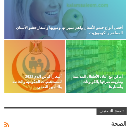
أفضل أنواع حشو الأسنان واهم مميزاتها وعيوبها وأسعار حشو الأسنان
المملغم والكومبوزيت…
أماكن بيع ألبان الأطفال المدعمة
أسعار أكياس الدم 2022
وطريقة صرفها بالكوبونات
للمستشفيات الحكومية والخاصة
وأسعارها
والتأمين الصحي
تصفح التصنيف
الصحة