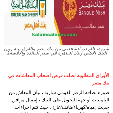
شروط القرض الشخصي من بنك مصر والفرق بينه وبين
البنك الأهلي وبنك القاهرة في سعر الفائدة والأقساط
الأوراق المطلوبة لطلب قرض اصحاب المعاشات في
بنك مصر
صورة بطاقة الرقم القومي سارية ، بيان المعاش من
التأمينات أو جهة التحويل على البنك ، إيصال مرافق
حديث (مياه/كهرباء/هاتف/غاز) ، حيث تتم اجراءات