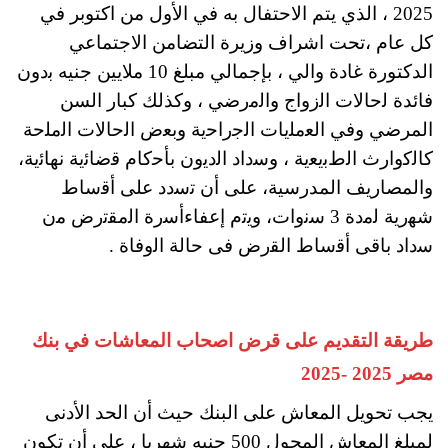
2025 ، الذي يتم الاحتفال به في الأول من اكتوبر في
كل عام ،تحت اشراف وزيرة التضامن الاجتماعي
الدكتورة غادة والي ، بإجمالي مبلغ 10 ملايين جنيه ﺑدون
فائدة ﻟﺣﺎﻻت اﻟزواج واﻟﻣرضي ، وكذلك كبار السن
المرضي وفي اﻟﻌﻣﻠﯾﺎت اﻟﺟراﺣﯾﺔ وﺑﻌض اﻟﺣﺎﻻت اﻟﻣﻠﺣﺔ
ﻛﺎﻟﻛوارث اﻟطﺑﯾﻌﯾﺔ ، وﺳداد اﻟدﯾون ﺑﺄﺣﻛﺎم ﻗﺿﺎﺋﯾﺔ ﻧﻬﺎﺋﯾﺔ،
والمصاريف المدرسية، على أن ﺗﺳدد ﻋﻠﻰ أﻗﺳﺎط
ﺷﻬرﯾﺔ ﻟﻣدة 3 ﺳﻧوات، وﯾﺗم إعفاءأﺳرة اﻟﻣﻘﺗرض ﻣن
ﺳداد ﺑﺎﻗﻰ أﻗﺳﺎط اﻟﻘرض ﻓﻰ ﺣﺎﻟﺔ اﻟوﻓﺎة .
طريقة التقديم على قرض اصحاب المعاشات في بنك
مصر 2025 -2025
يجب تحويل المعاش على البنك حيث أن الحد الأدنى
لمبلغ المعاش المحول 500 جنيه شهريا ، على أن تكون