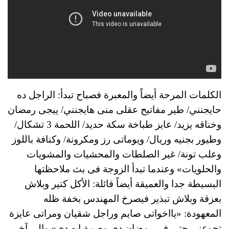
الكلمات المرحة أيضاً والمعبرة فصباح تبدأ: الراجل ده
حايجنني/ طير مفاتيح عقلى منى هايجنني/ ييجى رمضان
وخناقه يزيد/ عايز طباخة سكة حديد/ اللحمة 3 تشكال/
وطيور بجنيه وريال/ ويوماتى رز ومكرونة/ وكنافة باللوز
وعلب تونة/ غير الصلطات والمحشيات والمشويات
والحلويات» وعندما تبدأ الزوجة فى بث ملاحظتها
البسيطة جدا والعميقة أيضاً قائلة: الأكل كتير وبلاش
بعزقة وبلاش تبذير فيصرخ المهندس بخفة ظله
المعهودة: «يااخواتى صايم وراجل شقيان ومراتى عايزة
تجوعنى حتى فى رمضان دى مصيبة إيه دى» والى آخر