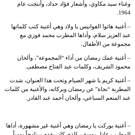
وغناء سيد مكاوي، وأشعار فؤاد حداد، وأنتجت عام
1964.
– أغنية هاتوا الفوانيس يا ولاد وهي أغنية كتب كلماتها
عبد العزيز سلام، وأداها المطرب محمد فوزي مع
مجموعة من الأطفال.
– أغنية عمك رمضان من أداء “المجموعة”، وألحان
محمود الشريف، وكلمات عبد الفتاح مصطفى.
– أغنية كريم يا شهر الصيام وتحت هذا العنوان، شدت
المطربة “نجاة” عن رمضان وبركاته، والأغنية من كلمات
عبد المنعم السباعي، وألحان أحمد عبد القادر.
– أغنية بوركت يا رمضان‬‬‬‬‬‬‬‬ وهي أغنية غير مشهورة، أداها
المطرب عادل يوسف، الذي كان يقدم برنامجاً يومياً