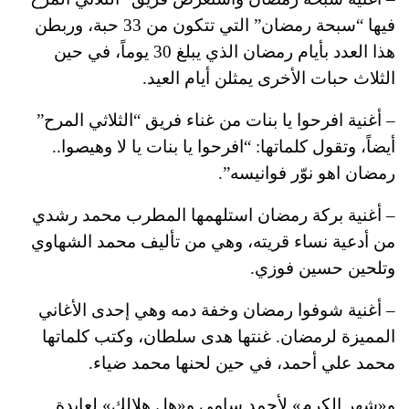
فيها “سبحة رمضان” التي تتكون من 33 حبة، وربطن
هذا العدد بأيام رمضان الذي يبلغ 30 يوماً، في حين
الثلاث حبات الأخرى يمثلن أيام العيد.
– أغنية افرحوا يا بنات من غناء فريق “الثلاثي المرح”
أيضاً، وتقول كلماتها: “افرحوا يا بنات يا لا وهيصوا..
رمضان اهو نوّر فوانيسه”.
– أغنية بركة رمضان استلهمها المطرب محمد رشدي
من أدعية نساء قريته، وهي من تأليف محمد الشهاوي
وتلحين حسين فوزي.
– أغنية شوفوا رمضان وخفة دمه وهي إحدى الأغاني
المميزة لرمضان. غنتها هدى سلطان، وكتب كلماتها
محمد علي أحمد، في حين لحنها محمد ضياء.
و«شهر الكرم» لأحمد سامى و«هل هلالك» لعايدة