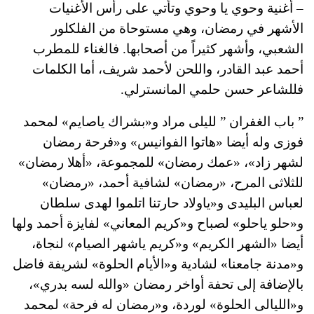
– أغنية وحوي يا وحوي وتأتي على رأس الأغنيات
الأشهر في رمضان، وهي مستوحاة من الفلكلور
الشعبي، وأشهر كثيراً من أصحابها. فالغناء للمطرب
أحمد عبد القادر، واللحن لأحمد شريف، أما الكلمات
فللشاعر حسن حلمي المانسترلي.
” باب الغفران ” لليلى مراد و«بشراك ياصايم» لمحمد
فوزى وله أيضا «هاتوا الفوانيس» و«فرحة رمضان
لشهر زاد»، «عمك رمضان» للمجموعة، «أهلا رمضان»
للثلاثى المرح، «رمضان» لشافية أحمد، «رمضان»
لعباس البليدى و«ياولاد حارتنا اتلموا لهدى سلطان
و«حلو ياحلو» لصباح و«كريم المعاني» لفايزة أحمد ولها
أيضا «الشهر الكريم» و«كريم ياشهر الصيام» لنجاة،
و«مدنة جامعنا» لشادية و«الأيام الحلوة» لشريفة فاضل
بالإضافة إلى تحفة أواخر رمضان «والله لسه بدري»،
و«الليالى الحلوة» لوردة، و«رمضان له فرحة» لمحمد