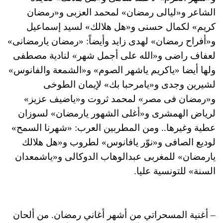
الشاعر و«ليالى رمضان» لمحمد العزبى و«رمضان
كريم» لكمال حسنى و«هل هلالك» لسيد إسماعيل
و«أفراح رمضان» لهدى زايد وأيضاً: «رمضان يارمضانى»
لعفاف راضى و«الله على أجمل شهر» لنادية مصطفى
ولها أيضا «ياكريم ياشهر الصوم» و«الشمعة والفانوس»
لشيرين وجدى و«يامرحبا بك» لإيمان الطوخى
و«رمضان فى مصر» لمحمد ثروت و«ياضيف عزيز»
لرياض الهمشرى و«أغلى الشهور يارمضان» لسوزان
عطية وغيرها.. ومن المطربين العرب: «شهرنا السمح»
لوديع الصافى و«نوّر يافانوس» لطروب و«هل هلالك
يارمضان» للمغربى عبدالوهاب الدوكالى و«ياشمعدان
السنة» للتونسية عليا.
– أغنية المسحراتي من أشهر أغاني رمضان. من ألحان