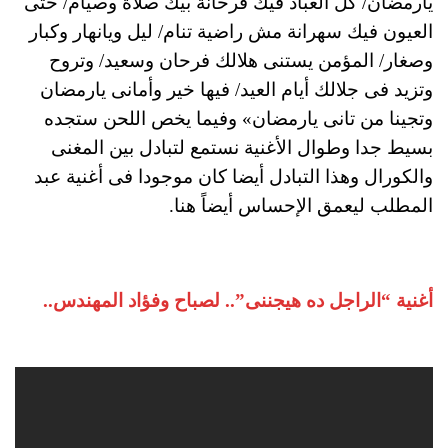
يارمضان/ كل العباد فيك فرحانة بيك صلاة وصيام/ حتى
العيون فيك سهرانة مش راضية تنام/ ليل ويانهار وكبار
وصغار/ المؤمن يستنى هلالك فرحان وسعيد/ وتروح
وتزيد فى جلالك أيام العيد/ فيها خير وأمانى يارمضان
وتجينا من تانى يارمضان» وفيما يخص اللحن ستجده
بسيط جدا وطوال الأغنية نستمع لتبادل بين المغنى
والكورال وهذا التبادل أيضا كان موجودا فى أغنية عبد
المطلب ليعمق الإحساس أيضاً هنا.
أغنية “الراجل ده هيجننى”.. لصباح وفؤاد المهندس..