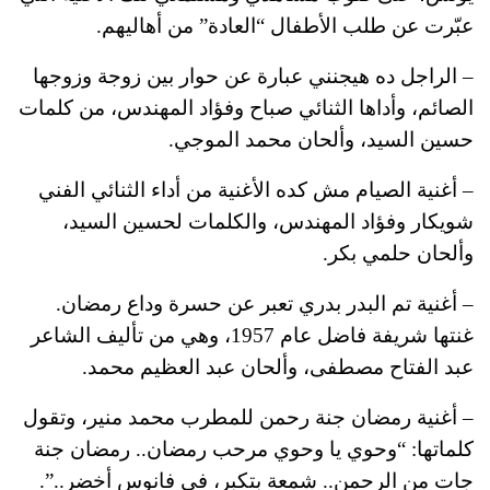
عبّرت عن طلب الأطفال “العادة” من أهاليهم.
– الراجل ده هيجنني عبارة عن حوار بين زوجة وزوجها
الصائم، وأداها الثنائي صباح وفؤاد المهندس، من كلمات
حسين السيد، وألحان محمد الموجي.
– أغنية الصيام مش كده الأغنية من أداء الثنائي الفني
شويكار وفؤاد المهندس، والكلمات لحسين السيد،
وألحان حلمي بكر.
– أغنية تم البدر بدري تعبر عن حسرة وداع رمضان.
غنتها شريفة فاضل عام 1957، وهي من تأليف الشاعر
عبد الفتاح مصطفى، وألحان عبد العظيم محمد.
– أغنية رمضان جنة رحمن للمطرب محمد منير، وتقول
كلماتها: “وحوي يا وحوي مرحب رمضان.. رمضان جنة
جات من الرحمن.. شمعة بتكبر، في فانوس أخضر..”.