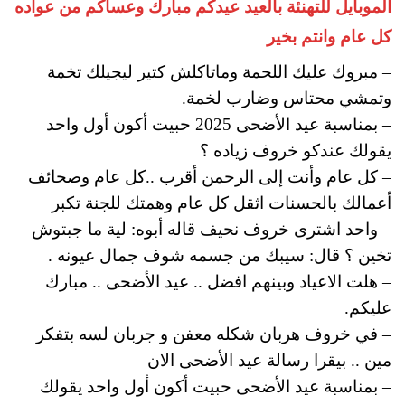
الموبايل للتهنئة بالعيد عيدكم مبارك وعساكم من عواده
كل عام وانتم بخير
– مبروك عليك اللحمة وماتاكلش كتير ليجيلك تخمة
وتمشي محتاس وضارب لخمة.
– بمناسبة عيد الأضحى 2025 حبيت أكون أول واحد
يقولك عندكو خروف زياده ؟
– كل عام وأنت إلى الرحمن أقرب ..كل عام وصحائف
أعمالك بالحسنات اثقل كل عام وهمتك للجنة تكبر
– واحد اشترى خروف نحيف قاله أبوه: لية ما جبتوش
تخين ؟ قال: سيبك من جسمه شوف جمال عيونه .
– هلت الاعياد وبينهم افضل .. عيد الأضحى .. مبارك
عليكم.
– في خروف هربان شكله معفن و جربان لسه بتفكر
مين .. بيقرا رسالة عيد الأضحى الان
– بمناسبة عيد الأضحى حبيت أكون أول واحد يقولك