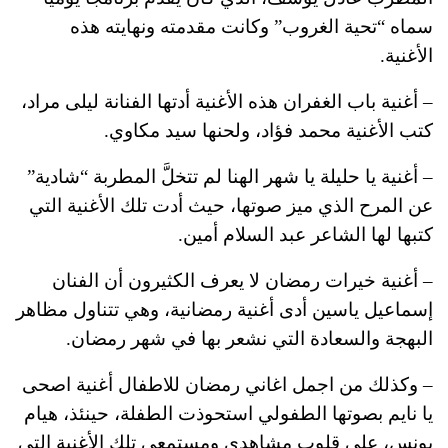
سماه “تحية الغروب” وكانت مقدمته ونهايته هذه
الأغنية.
– أغنية باب الغفران هذه الأغنية أدتها الفنانة ليلى مراد،
كتب الأغنية محمد فؤاد، ولحنها سيد مكاوي.
– أغنية يا حليلة يا شهر الهنا لم تتخلَّ المطربة “شادية”
عن المرح الذي ميز صوتها، حيث أدت تلك الأغنية التي
كتبها لها الشاعر عبد السلام أمين.
– أغنية خيرات رمضان لا يعرف الكثيرون أن الفنان
إسماعيل ياسين أدى أغنية رمضانية، وهي تتناول مظاهر
البهجة والسعادة التي نشعر بها في شهر رمضان.
– وكذلك من اجمل اغاني رمضان للاطفال أغنية اصحى
يا نايم بصوتها الطفولي استحوذت الطفلة، حينئذ، هيام
يونس، على قلوب مشاهدي ومستمعي تلك الأغنية التي