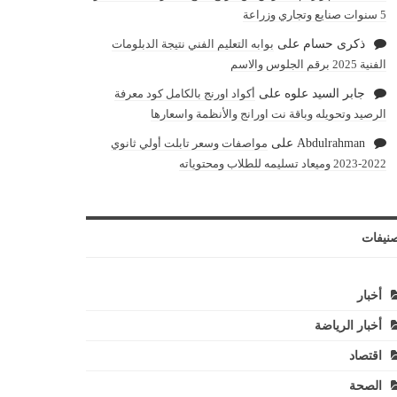
5 سنوات صنايع وتجاري وزراعة
ذكرى حسام
على
بوابه التعليم الفني نتيجة الدبلومات
الفنية 2025 برقم الجلوس والاسم
جابر السيد علوه
على
أكواد اورنج بالكامل كود معرفة
الرصيد وتحويله وباقة نت اورانج والأنظمة واسعارها
Abdulrahman
على
مواصفات وسعر تابلت أولي ثانوي
2022-2023 وميعاد تسليمه للطلاب ومحتوياته
نيفات
أخبار
أخبار الرياضة
اقتصاد
الصحة