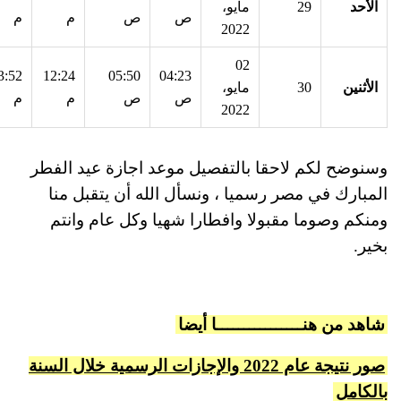
الأحد
29
مايو،
ص
ص
م
م
2022
02
3:52
12:24
05:50
04:23
الأثنين
30
مايو،
ص
ص
م
م
2022
وسنوضح لكم لاحقا بالتفصيل موعد اجازة عيد الفطر
المبارك في مصر رسميا ، ونسأل الله أن يتقبل منا
ومنكم وصوما مقبولا وافطارا شهيا وكل عام وانتم
بخير.
شاهد من هنــــــــــــــــا أيضا
صور نتيجة عام 2022 والإجازات الرسمية خلال السنة
بالكامل