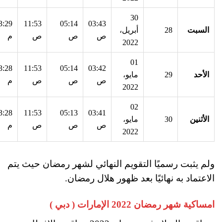
30
3:29
11:53
05:14
03:43
السبت
28
أبريل،
ص
ص
ص
م
2022
01
3:28
11:53
05:14
03:42
الأحد
29
مايو،
ص
ص
ص
م
2022
02
3:28
11:53
05:13
03:41
الأثنين
30
مايو،
ص
ص
ص
م
2022
ولم يثبت رسميًا التقويم النهائي لشهر رمضان حيث يتم
الاعتماد به نهائيًا بعد ظهور هلال رمضان.
امساكية شهر رمضان 2022 الإمارات ( دبي )