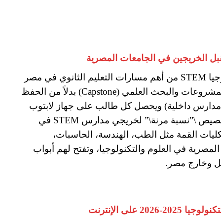
– تعتبر مدارس المتفوقين في العلوم والتكنولوجيا STEM من أهم مسارات التعليم الثانوي في مصر
للطلاب المتميزين، حيث تعتمد الدراسة على المشروعات والبحث العلمي (Capstone) بدلاً من الحفظ
ة (مدارس داخلية) ويحصل كل طالب على جهاز لابتوب
خاص به لأداء المهام الدراسية والبحثية.- يتم تخصيص \”نسبة مرنة\” لخريجي مدارس STEM في
كليات القمة مثل الطب، الهندسة، الحاسبات،
لمصرية في العلوم والتكنولوجيا، وتفتح لهم أبواب
خل وخارج مصر.
 على الإنترنت