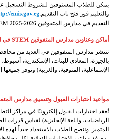
يمكن للطلاب المستوفين للشروط التسجيل عبر 
والتعليم فور فتح باب التقديم:
tp://emis.gov.eg
التقديم في مدارس المتفوقين STEM 2025-2026
أماكن وعناوين مدارس المتفوقين STEM في القاهرة والمحافظات
بالجيزة، المعادي للبنات، الإسكندرية، أسيوط، ا
الإسماعلية، المنوفية، والغربية) وتوفر جميعها إ
مواعيد اختبارات القبول وتنسيق مدارس المتفوقين 2025
الرياضيات، واللغة الإنجليزية) لقياس قدرات الط
المتميز. وننصح الطلاب بالاستعداد جيداً لهذه ا