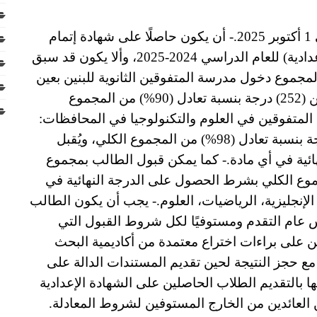
– ألا يزيد عمر الطالب المتقدم عن 18 عامًا في 1 أكتوبر 2025.- أن يكون حاصلًا على شهادة إتمام
الدراسة بمرحلة التعليم الأساسي (الشهادة الإعدادية) للعام الدراسي 2024-2025، وألا يكون قد سبق
لمجموع دخول مدرسة المتفوقين الثانوية للبنين بعين
شمس: يشترط الحصول على مجموع لا يقل عن (252) درجة بنسبة تعادل (90%) من المجموع
لمتفوقين في العلوم والتكنولوجيا في المحافظات:
ألا يقل مجموع درجات الطالب عن (274.5) درجة بنسبة تعادل (98%) من المجموع الكلي، ويُقبل
ئية في أي مادة.- كما يمكن قبول الطالب بمجموع
بنسبة تعادل (95%) من المجموع الكلي بشرط الحصول على الدرجة النهائية في
الإنجليزية، الرياضيات، العلوم.- يجب أن يكون الطالب
س عام التقدم ومستوفيًا لكل شروط القبول التي
ين على براءات اختراع معتمدة من أكاديمية البحث
 حجز النتيجة لحين تقديم المستندات الدالة على
 بالتقديم الطلاب الحاصلين على الشهادة الإعدادية
العائدين من الخارج المستوفين لشروط المعادلة.