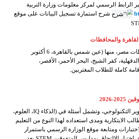
الرابط الرسمي لمركز معلومات وزارة التربية
ht
شرح استمارة تسجيل البيانات على موقع
تنتشر مدارس المتفوقين في العديد من محافظات مصر، منها (عين شمس بالقاهرة، 6 أكتوبر
لدقهلية، كفر الشيخ، البحر الأحمر، الأقصر،
قامة كاملة للطلاب المغتربين.
-2026
تُعقد اختبارات القبول إلكترونيًا في مراكز التطوير التكنولوجي، وتشمل أسئلة في (الذكاء IQ، العلوم،
الب الابتكارية ومدى استعداده لهذا النوع من التعليم
لاختبارات ومتابعة موقع الوزارة الرسمي باستمرار
لمعرفة مواعيد الاختبارات النهائية لكل محافظة. اختيار الالتحاق بمدارس المتفوقين STEM بعد