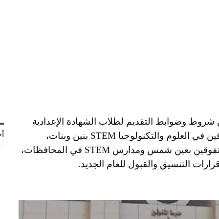
عن شروط وضوابط التقديم لطلاب الشهادة الإعدادية
للعام الدراسي 2025-2026 في مدارس المتفوقين في العلوم والتكنولوجيا STEM بنين وبنات،
أح
موضحة درجات مجموع القبول في مدرسة المتفوقين بعين شمس ومدارس STEM في المحافظات،
رارات التنسيق والقبول للعام الجديد.