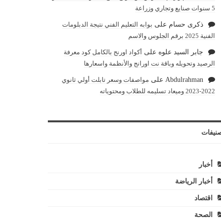
5 سنوات صنايع وتجاري وزراعة
ذكرى حسام
على
بوابه التعليم الفني نتيجة الدبلومات
الفنية 2025 برقم الجلوس والاسم
جابر السيد علوه
على
أكواد اورنج بالكامل كود معرفة
الرصيد وتحويله وباقة نت اورانج والأنظمة واسعارها
Abdulrahman
على
مواصفات وسعر تابلت أولي ثانوي
2022-2023 وميعاد تسليمه للطلاب ومحتوياته
نيفات
أخبار
أخبار الرياضة
اقتصاد
الصحة