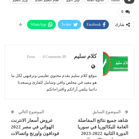
التابلت
الثانوية العامة
اولي ثانوي
نظام التعليم الجديد
وزير التعليم
0
WhatsApp
Twitter
Facebook
شارك
كلام سليم
0 Comments
89 Posts
موقع كلام سليم يقدم محتوي تعليمي وترفيهي لكل ما
هو مفيد في مخلص وافي وشامل للقارئ ويسعدنا
دائما بتلقي آرائكم واقتراحاتكم
الموضوع السابق
الموضوع التالي
شاهد جميع نتائج المفاضلة
عروض أسعار الانترنت
العامة للبكالوريا في سوريا
الهوائي في مصر 2022
الدورة الثانية 2022-2023
فودافون واورنج واتصالات