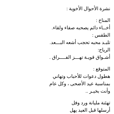
نشرة الأحوال الأخوية :
المناخ :
أخــاء دائم يصحبه صفاء ولقاء.
الطقس :
تلبـد محبه تحجب أشعه البـــعد.
الرياح:
أشـواق قويـة تهـــز الفــــراق .
المتوقع :
هطول دعوات للأحباب وتهاني
بمناسبة عيد الأضحى ، وكل عام
وأنت بخيـر ..
تهئنة مليانة ورد وفل
أرسلها قبل العيد يهل