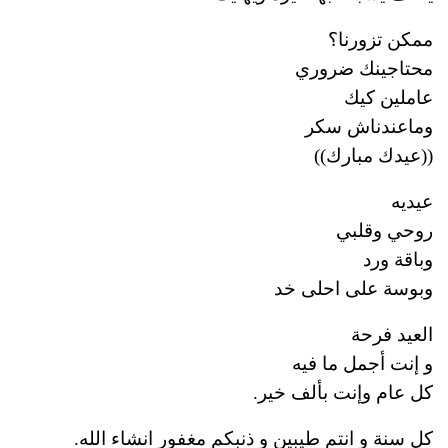
ممكن تزورنا؟
محتاجينك ضروري
عاملين كيك
وماعندناش سكر
((عيدك مبارك))
عيديه
روحي وقلبي
وباقة ورد
وبوسة على احلى خد
العيد فرحة
و إنت أجمل ما فيه
كل عام وإنت بألف خير.
كل سنة و انتم طيبين و ذنبكم مغفور انشاء الله.