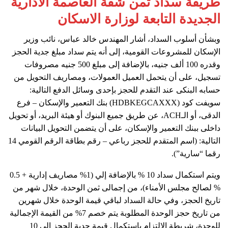
طريقة سداد ثمن شقة العاصمة الادارية
الجديدة التابعة لوزارة الاسكان
وبشأن أسلوب السداد، أشار المهندس خالد عباس، نائب وزير
الإسكان للمشروعات القومية، إلى أنه يتم سداد مبلغ جدية الحجز
وقدره 100 ألف جنيه، بالإضافة إلى مبلغ 500 جنيه مصروفات
تسجيل، على أن يتحمل العميل العمولات، ومصاريف التحويل من
حسابه البنكى عند التقدم للحجز بإحدى وسائل الدفع التالية:
سويفت كود (HDBKEGCAXXX) بنك التعمير والإسكان – فرع
الدقى، أو الـACH، عن طريق جميع البنوك أو هيئة البريد، أو تحويل
داخلى ببنك التعمير والإسكان، على أن يتضمن التحويل البيانات
التالية: (اسم المتقدم للحجز رباعي – رقم بطاقة الرقم القومي 14
رقما “سارية”).
ويتم استكمال سداد 10 % بالإضافة إلي (1% مصاريف إدارية + 0.5
% لصالح مجلس الأمناء)، من إجمالى ثمن الوحدة، خلال شهر من
تاريخ الحجز، وفي حالة السداد لباقي قيمة الوحدة خلال شهرين
من تاريخ حجز الوحدة المطلوبة يتم خصم 7% من القيمة الإجمالية
للوحدة، شريطة الالتزام باستكمال قيمة جدية الحجز إلى 10