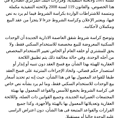
لسنة 2001 ولائحته التنفيذية، وقرارات البنك المركزي الصادرة في
هذا الخصوص، والقانون 119 لسنة 2008 ولائحته التنفيذية مكملة
ومتممة للاشتراطات الواردة بكراسة الشروط فيما لم يرد به نص
فيها، ويعتبر الإعلان وكراسة الشروط جزءا لا يتجزأ من عقد البيع
ومكملان لأحكامه.
وتوضح كراسة شروط شقق العاصمة الادارية الجديدة أن الوحدات
السكنية المعروضة للبيع مخصصة للاستخدام السكني فقط، ولا
يحق للمشتري أو خلفه العام أو الخاص تغيير الاستخدام المخصص
من أجله الوحدة، وفي حالة مخالفة ذلك يتم تطبيق اللائحة
العقارية للهيئة بهذا الشأن مع فسخ العقد دون تنبيه أو إنذار أو
استصدار حكم قضائي، واتخاذ الإجراءات المترتبة على فسخ العقد
طبقا للقواعد المعمول بها في هذا الشأن، حيث إنه تم تحديد أسعار
بيع الوحدات للاستخدام السكني فقط، وما لم يرد بشأنه نص خاص
فى كراسة الشروط يخضع للأسس والقواعد المعمول بها بهيئة
المجتمعات العمرانية الجديدة، وجميع القوانين ذات الصلة، واللائحة
العقارية وتعديلاتها المعمول بها بالهيئة والأجهزة، وكذا جميع
القرارات والقواعد المتبعة فى هذا الشأن، دون اعتراض الراسى
عليه الوحدة حاليا أو مستقبلا.