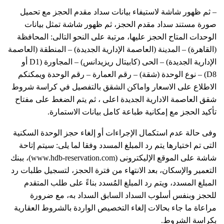
– ثم ظهور شاشة لاستيفاء بيانات سداد مقدم الحجز مع تحميل
صورة مستند سداد مقدم الحجز، ثم ظهور شاشة تمثل بيانات
الوحدات المتاح الحجز عليها، مرتبة على النحو التالى: المحافظة
(القاهرة) – المدينة (العاصمة الإدارية الجديدة) – المنطقة (العاصمة
الإدارية الجديدة) – الحى (كابيتال ريزيدانس) – المجاورة (D1 أو
D8) – نوع الوحدة (شقة) – رقم العمارة – رقم الوحدة ويمكنكم
الاطلاع على الاسعار واماكن الشقق بالتفصيل في كراسة شروط
شقق العاصمة الادارية الجديدة اعلى ، ثم يتم الضغط على مفتاح
تأكيد الحجز مع إمكانية طباعة كامل بيانات الاستمارة.
وفى حالة عدم استكمال الإجراءات أو إلغاء حجز الوحدة السكنية
التى تم اختيارها يتم رد المبلغ المسدد وفقا لما يلى: سيتم إتاحة
شاشة على الموقع الإليكترونى (www.hdb-reservation.com)، ببنك
التعمير والإسكان، بعد الانتهاء من فترة الحجز، لتسجيل طلبات رد
المبلغ المسدد، ويتم رد المبلغ المُسدد بناءً على طلب المتقدم
للحجز وبنفس أسلوب السداد السابق السداد به، مع ضرورة
مراعاة ما جاء بحالات إلغاء التخصيص الواردة بالشروط العقارية
بكراسة الشروط.