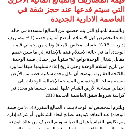
قيمة المصاريف والمبالغ المالية الأخري
التي سيتم فدعها عند حجز شقة في
العاصمة الادارية الجديدة
وبالنسبة للمبالغ التي يتم خصمها من المبالغ المسددة في حالة
إلغاء التخصيص قبل الاستلام، أوضح أنه يتم خصم (1 % مصاريف
إدارية + 0.5 % لحساب مجلس الأمناء) وذلك من إجمالي قيمة
الوحدة، أما في حالة الاستلام فيتم بالإضافة إلي ما سبق خصم
مقابل إشغال الوحدة بواقع 7% سنوياً من إجمالي قيمة الوحدة،
من تاريخ استلام الوحدة وحتي تاريخ إعادة تسليمها طبقا لما ورد
باللائحة العقارية، موضحا أن لكل وحدة سكنية حصة من الأرض
بنسبة مساحة الوحدة، من المساحة الإجمالية للوحدات إلى
إجمالي مساحة الأرض المُقام عليها المبنى حسبما هو محدد في
كراسة شروط شقق العاصمة الجديدة 2018.
ويلتزم المخصص له الوحدة بسداد المبالغ المقررة (5 % من قيمة
الوحدة) عند التعاقد كوديعة لصالح اتحاد الشاغلين، أو شركة إدارة
يتم تكليفها للقيام بأعمال الصيانة، ويتم الصرف من عائد الوديعة
على الأمن والنظافة والصيانة لمرافق المشروع، ويعتبر ذلك