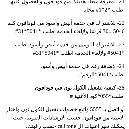
21- لمعرفة ميعاد هديتك من فودافون والحصول عليها
اطلب *2*1# مجانا
22- للاشتراك في خدمة أبيض وأسود من فودافون كلم
5040 بـ30 قرشا ولإلغاء الخدمة اطلب *5041*31#
23- للاشتراك اليومى من خدمة أبيض وأسود اطلب
*5041# ولإلغاء الخدمة اطلب *5041*31#
24- لإضافة رقم في خدمة أبيض وأسود
اطلب*5041*الرقم#
25- كيفية تشغيل الكول تون في فودافون
اطلب*055*كود الأغنية #
أو اتصل بـ 5555 واتبع خطوات تفعيل الكول تون واختار
الاغنية من فودافون حسب الارشادات الصوتية حيث
يمكنك تغير اغنيات ال call tone حسب رغبتك.