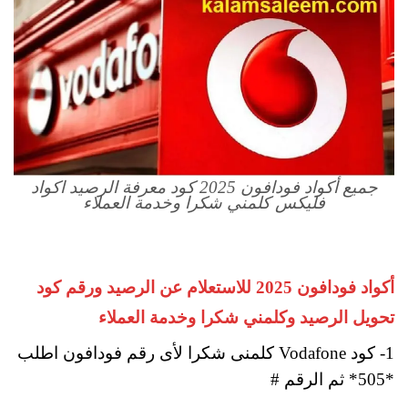
جميع أكواد فودافون 2025 كود معرفة الرصيد اكواد
فليكس كلمني شكرا وخدمة العملاء
أكواد فودافون 2025 للاستعلام عن الرصيد ورقم كود
تحويل الرصيد وكلمني شكرا وخدمة العملاء
1- كود Vodafone كلمنى شكرا لأى رقم فودافون اطلب
*505* ثم الرقم #