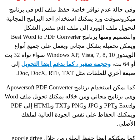
وفي حالة عدم توافر خاصة حفظ ملف pdf في برنامج
ميكروسوفت ورد يمكنك استخدام احد البرامج المجانية
لتحويل ملف الوورد إلى ملف pdf بنفس الشكل
والتصميم ومنها برنامج Best Word to PDF Converter
ويمكن تحميله بشكل مجاني ويعمل على جميع أنواع
الويندوز Windows XP, Vista, 7, 8, 10 سواء نواة 32 بت
أو 64 بت،
وحجمه صغير ، كما يدعم ايضا التحويل
إلى
صيغة آخري للملفات مثل Doc, DocX, RTF, TXT.
كما يمكن استخدام برنامج Apowersoft PDF Converter
وهي برنامج مجاني ومن خلاله يمكنك تحويل ملف Word
وExcel وPPT و JPG وPNG وTXT وHTML إلى PDF
ويمكنك الحفاظ على نفس الجودة العالية لملفك
الأصلي.
كما يمكنكم ايضا حفظ الملف من خلال google drive