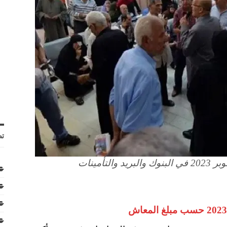
تص
تأمينات