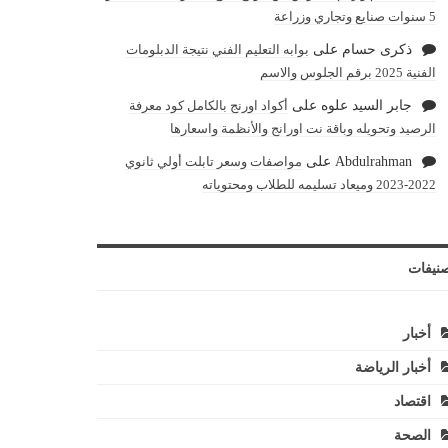
5 سنوات صنايع وتجاري وزراعة
ذكرى حسام
على
بوابه التعليم الفني نتيجة الدبلومات
الفنية 2025 برقم الجلوس والاسم
جابر السيد علوه
على
أكواد اورنج بالكامل كود معرفة
الرصيد وتحويله وباقة نت اورانج والأنظمة واسعارها
Abdulrahman
على
مواصفات وسعر تابلت أولي ثانوي
2022-2023 وميعاد تسليمه للطلاب ومحتوياته
نيفات
أخبار
أخبار الرياضة
اقتصاد
الصحة