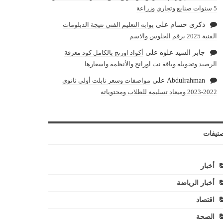
5 سنوات صنايع وتجاري وزراعة
ذكرى حسام
على
بوابه التعليم الفني نتيجة الدبلومات
الفنية 2025 برقم الجلوس والاسم
جابر السيد علوه
على
أكواد اورنج بالكامل كود معرفة
الرصيد وتحويله وباقة نت اورانج والأنظمة واسعارها
Abdulrahman
على
مواصفات وسعر تابلت أولي ثانوي
2022-2023 وميعاد تسليمه للطلاب ومحتوياته
نيفات
أخبار
أخبار الرياضة
اقتصاد
الصحة