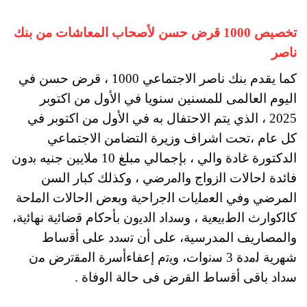
تخصيص 1000 قرض حسن لأصحاب المعاشات من بنك
ناصر
كما يقدم بنك ناصر الاجتماعي 1000 ، قرض حسن في
اليوم العالمى للمسنين سنويا في الأول من اكتوبر
2025 ، الذي يتم الاحتفال به في الأول من اكتوبر في
كل عام ،تحت اشراف وزيرة التضامن الاجتماعي
الدكتورة غادة والي ، بإجمالي مبلغ 10 ملايين جنيه ﺑدون
فائدة ﻟﺣﺎﻻت اﻟزواج واﻟﻣرضي ، وكذلك كبار السن
المرضي وفي اﻟﻌﻣﻠﯾﺎت اﻟﺟراﺣﯾﺔ وﺑﻌض اﻟﺣﺎﻻت اﻟﻣﻠﺣﺔ
ﻛﺎﻟﻛوارث اﻟطﺑﯾﻌﯾﺔ ، وﺳداد اﻟدﯾون ﺑﺄﺣﻛﺎم ﻗﺿﺎﺋﯾﺔ ﻧﻬﺎﺋﯾﺔ،
والمصاريف المدرسية، على أن ﺗﺳدد ﻋﻠﻰ أﻗﺳﺎط
ﺷﻬرﯾﺔ ﻟﻣدة 3 ﺳﻧوات، وﯾﺗم إعفاءأﺳرة اﻟﻣﻘﺗرض ﻣن
ﺳداد ﺑﺎﻗﻰ أﻗﺳﺎط اﻟﻘرض ﻓﻰ ﺣﺎﻟﺔ اﻟوﻓﺎة .